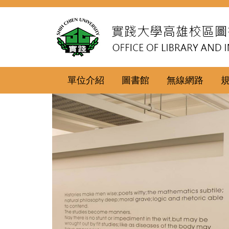
跳
到
主
要
內
容
區
單位介紹
圖書館
無線網路